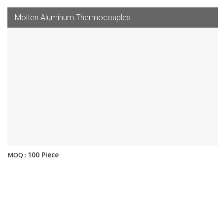
Molten Aluminum Thermocouples
100 Piece
MOQ :